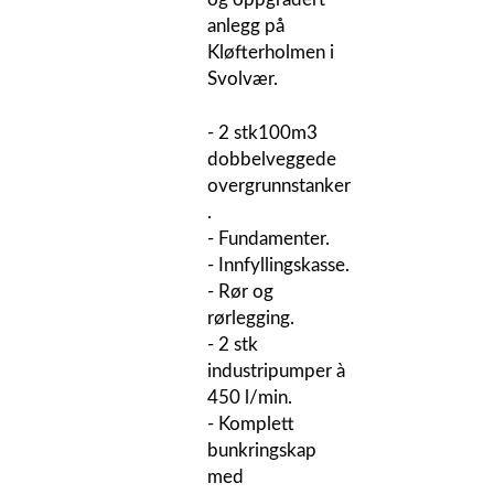
anlegg på
Kløfterholmen i
Svolvær.
- 2 stk100m3
dobbelveggede
overgrunnstanker
.
- Fundamenter.
- Innfyllingskasse.
- Rør og
rørlegging.
- 2 stk
industripumper à
450 l/min.
- Komplett
bunkringskap
med